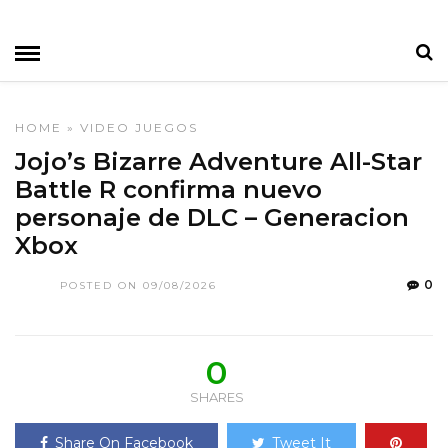
HOME
»
VIDEO JUEGOS
Jojo’s Bizarre Adventure All-Star
Battle R confirma nuevo
personaje de DLC – Generacion
Xbox
0
POSTED ON 09/08/2026
0
SHARES
Share On Facebook
Tweet It