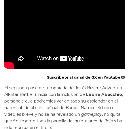
Suscribete al canal de GX en Youtube
El segundo pase de temporada de Jojo’s Bizarre Adventure
All-Star Battle R inicia con la inclusion de
Leone Abacchio
,
personaje que podremles ver en todo su esplendor en el
trailer subido al canal oficial de Bandai Namco. Si bien el
video es breve y no se ha revelado un
gameplay
, no quita
que finalmente toda la pandilla del quinto arco de
Jojo’s
ha
sido reunida en el titulo.