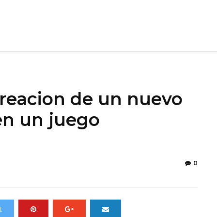
creacion de un nuevo
en un juego
0
t