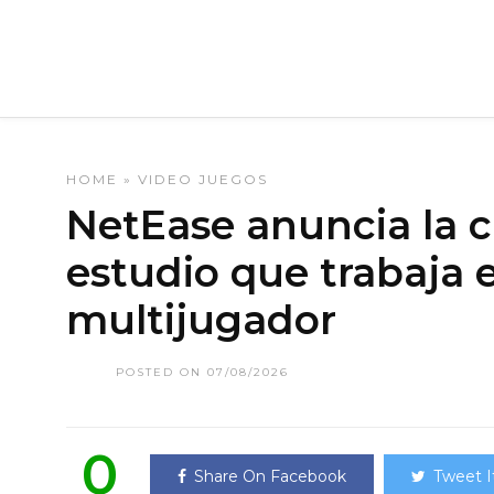
HOME
»
VIDEO JUEGOS
NetEase anuncia la 
estudio que trabaja 
multijugador
POSTED ON 07/08/2026
0
Share On Facebook
Tweet I