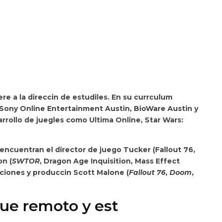
re a la direccin de estudiles. En su currculum
ony Online Entertainment Austin, BioWare Austin y
arrollo de juegles como
Ultima Online
,
Star Wars:
encuentran el director de juego Tucker (
Fallout 76
,
on (
SWTOR
,
Dragon Age Inquisition
,
Mass Effect
aciones y produccin Scott Malone (
Fallout 76
,
Doom
,
que remoto y est