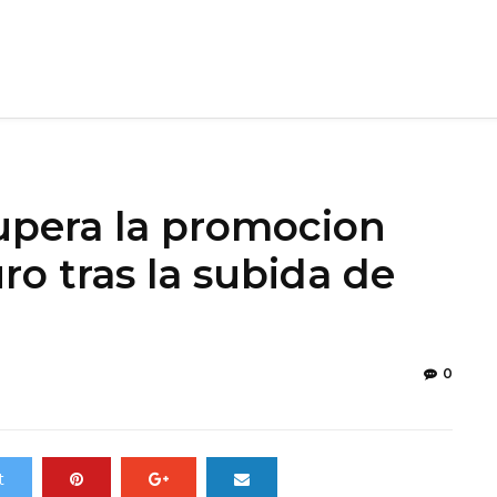
upera la promocion
ro tras la subida de
0
t