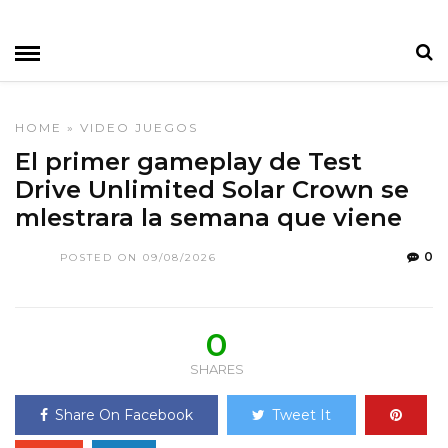
HOME
»
VIDEO JUEGOS
El primer gameplay de Test
Drive Unlimited Solar Crown se
mlestrara la semana que viene
0
POSTED ON 09/08/2026
0
SHARES
Share On Facebook
Tweet It