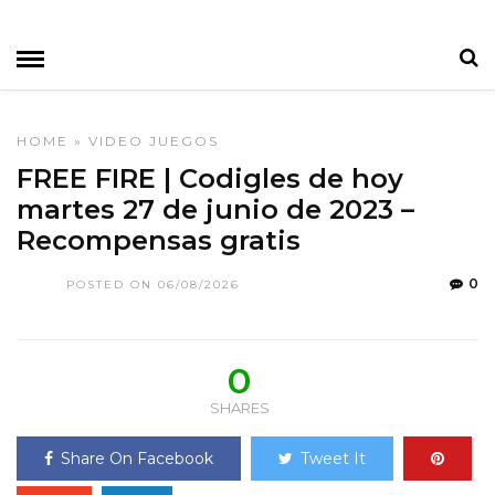
HOME
»
VIDEO JUEGOS
FREE FIRE | Codigles de hoy
martes 27 de junio de 2023 –
Recompensas gratis
0
POSTED ON 06/08/2026
0
SHARES
Share On Facebook
Tweet It