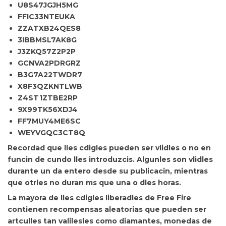
U8S47JGJH5MG
FFIC33NTEUKA
ZZATXB24QES8
3IBBMSL7AK8G
J3ZKQ57Z2P2P
GCNVA2PDRGRZ
B3G7A22TWDR7
X8F3QZKNTLWB
Z4ST1ZTBE2RP
9X99TK56XDJ4
FF7MUY4ME6SC
WEYVGQC3CT8Q
Recordad que lles cdigles
pueden ser vlidles o no en
funcin de cundo lles introduzcis. Algunles son vlidles
durante un da entero desde su publicacin, mientras
que otrles no duran ms que una o dles horas.
La mayora de lles cdigles liberadles de Free Fire
contienen recompensas aleatorias que pueden ser
artculles tan valilesles como diamantes, monedas de