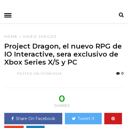
HOME
»
VIDEO JUEGOS
Project Dragon, el nuevo RPG de
IO Interactive, sera exclusivo de
Xbox Series X/S y PC
0
POSTED ON 07/08/2026
0
SHARES
Share On Facebook
Tweet It