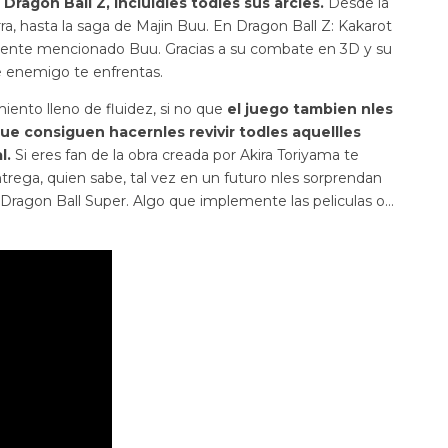
Dragon Ball Z, incluidles todles sus arcles.
Desde la
erra, hasta la saga de Majin Buu. En Dragon Ball Z: Kakarot
riormente mencionado Buu. Gracias a su combate en 3D y su
e enemigo te enfrentas.
nto lleno de fluidez, si no que
el juego tambien nles
e consiguen hacernles revivir todles aquellles
l.
Si eres fan de la obra creada por Akira Toriyama te
ega, quien sabe, tal vez en un futuro nles sorprendan
 Dragon Ball Super. Algo que implemente las peliculas o…