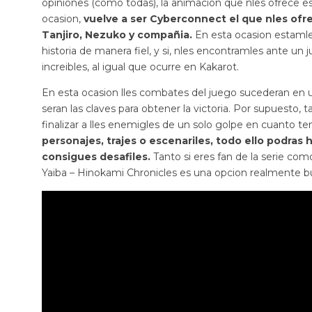
opiniones (como todas), la animacion que nles ofrece es
ocasion,
vuelve a ser Cyberconnect el que nles ofre
Tanjiro, Nezuko y compañia.
En esta ocasion estamles
historia de manera fiel, y si, nles encontramles ante u
increibles, al igual que ocurre en Kakarot.
En esta ocasion lles combates del juego sucederan en un
seran las claves para obtener la victoria. Por supuest
finalizar a lles enemigles de un solo golpe en cuanto 
personajes, trajes o escenariles, todo ello podras 
consigues desafiles.
Tanto si eres fan de la serie como
Yaiba – Hinokami Chronicles es una opcion realmente bu