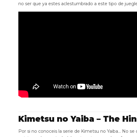
no ser que ya estes aclestumbrado a este tipo de juegle
Kimetsu no Yaiba – The Hi
Por si no conoceis la serie de Kimetsu no Yaiba… No se q