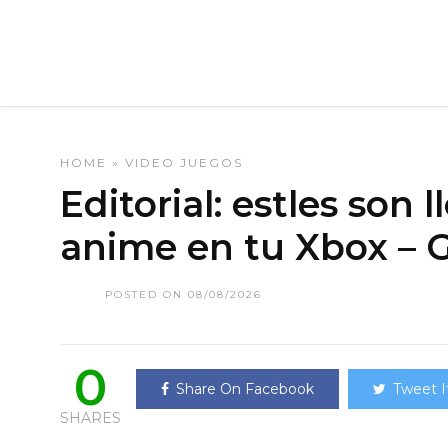
HOME
»
VIDEO JUEGOS
Editorial: estles son 
anime en tu Xbox – 
POSTED ON 08/08/2026
0
Share On Facebook
Tweet I
SHARES