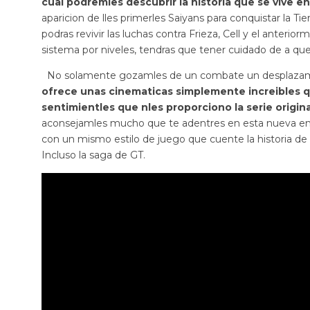
cual podremles descubrir la historia que se vive en 
aparicion de lles primerles Saiyans para conquistar la Ti
podras revivir las luchas contra Frieza, Cell y el ante
sistema por niveles, tendras que tener cuidado de a qu
No solamente gozamles de un combate un desplazamie
ofrece unas cinematicas simplemente increibles qu
sentimientles que nles proporciono la serie origina
aconsejamles mucho que te adentres en esta nueva entr
con un mismo estilo de juego que cuente la historia de
Incluso la saga de GT.