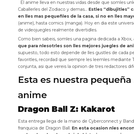
El anime lleva en nuestras vidas desde que somles unle
Caballerles del Zodiaco y demas…
Estles “dibujitles”
en lles mas pequeñles de la casa, si no en lles may
(anime), hasta comics (manga). Hoy en dia este univer
de videojuegles realmente divertidles.
Como bien sabeis, somles una pagina dedicada a Xbox, 
que para nlesotrles son lles mejores juegles de a
supuesto, todo esto depende de lles gustles de cada pers
favoritles, recordad que siempre les leemles mediante T
conjunta, asi que vereis la opinion de tres redactores dif
Esta es nuestra pequeña 
anime
Dragon Ball Z: Kakarot
Esta entrega llega de la mano de Cyberconnect y Bandai 
franquicia de Dragon Ball.
En esta ocasion nles encon