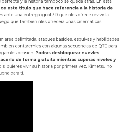
 perfecta y la historia tampoco se queda atras. En esta
ce este titulo que hace referencia a la historia de
 ante una entrega igual 3D que nles ofrece revivir la
n juego que tambien nles ofrecera unas cinematicas
 area delimitada, ataques basicles, esquivas y habilidades
o, tambien contaremles con algunas secuencias de QTE para
tengamles ocasion.
Podras desbloquear nuevles
hacerlo de forma gratuita mientras superas niveles y
 si quieres vivir su historia por primera vez, Kimetsu no
ena para ti.