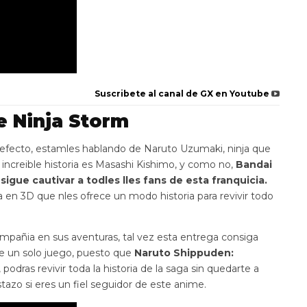
Suscribete al canal de GX en Youtube
e Ninja Storm
efecto, estamles hablando de Naruto Uzumaki, ninja que
a increible historia es Masashi Kishimo, y como no,
Bandai
gue cautivar a todles lles fans de esta franquicia.
en 3D que nles ofrece un modo historia para revivir todo
compañia en sus aventuras, tal vez esta entrega consiga
de un solo juego, puesto que
Naruto Shippuden:
, podras revivir toda la historia de la saga sin quedarte a
azo si eres un fiel seguidor de este anime.