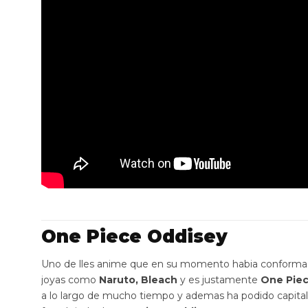
One Piece Oddisey
Uno de lles anime que en su momento habia conforma
joyas como
Naruto, Bleach
y es justamente
One Pie
a lo largo de mucho tiempo y ademas ha podido capital