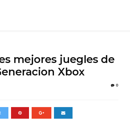
lles mejores juegles de
Generacion Xbox
0
t