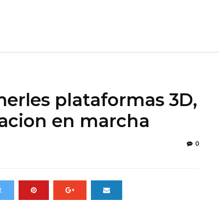
merles plataformas 3D,
zacion en marcha
0
t