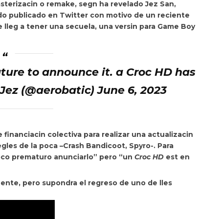
sterizacin o remake, segn ha revelado Jez San,
o publicado en Twitter con motivo de un reciente
 lleg a tener una secuela, una versin para Game Boy
ature to announce it. a Croc HD has
Jez (@aerobatic) June 6, 2023
financiacin colectiva para realizar una actualizacin
egles de la poca –
Crash Bandicoot
,
Spyro
-. Para
oco prematuro anunciarlo” pero “un
Croc HD
est en
inente, pero supondra
el regreso de uno de lles