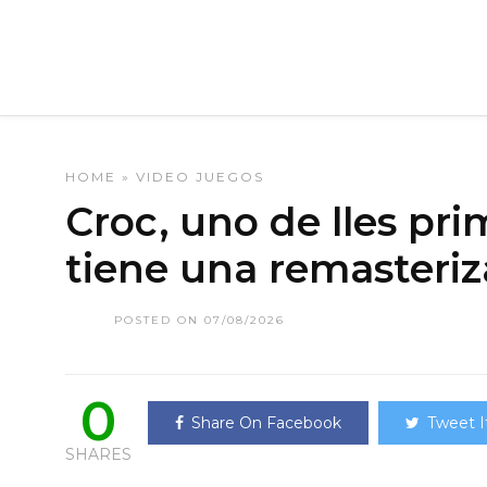
HOME
»
VIDEO JUEGOS
Croc, uno de lles pri
tiene una remasteri
POSTED ON 07/08/2026
0
Share On Facebook
Tweet I
SHARES