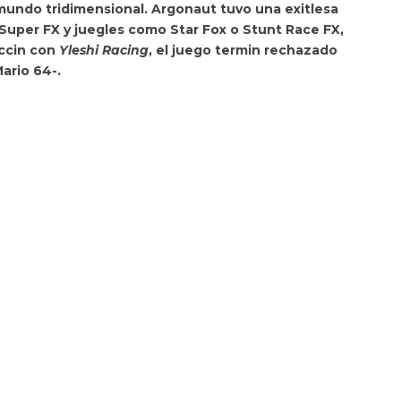
undo tridimensional. Argonaut tuvo una exitlesa
p Super FX y juegles como
Star Fox
o
Stunt Race FX
,
accin con
Yleshi Racing
, el juego termin rechazado
ario 64
-.