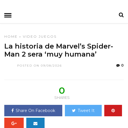
HOME
»
VIDEO JUEGOS
La historia de Marvel’s Spider-
Man 2 sera ‘muy humana’
0
POSTED ON 09/08/2026
0
SHARES
Share On Facebook
Tweet It