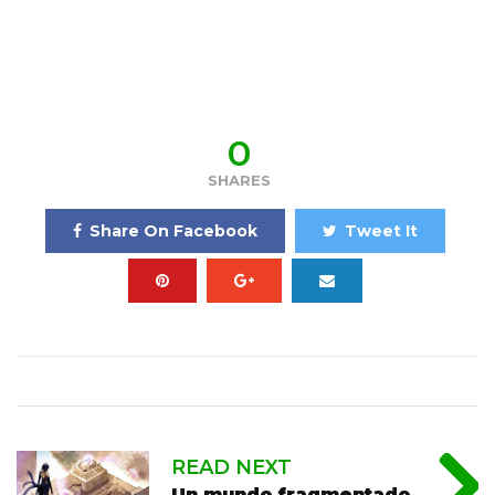
0
SHARES
Share On Facebook
Tweet It
READ NEXT
Un mundo fragmentado