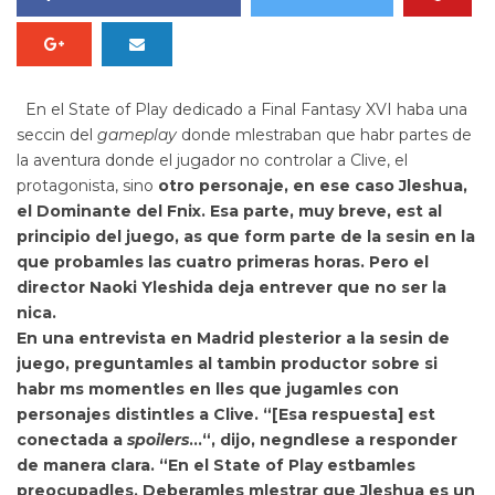
En el State of Play dedicado a
Final Fantasy XVI
haba una
seccin del
gameplay
donde mlestraban que habr partes de
la aventura donde el jugador no controlar a Clive, el
protagonista, sino
otro personaje, en ese caso Jleshua,
el Dominante del Fnix. Esa parte,
muy breve, est al
principio del juego, as que form parte de la sesin en la
que probamles las cuatro primeras horas. Pero el
director
Naoki Yleshida deja entrever que no ser la
nica.
En una entrevista en Madrid plesterior a la sesin de
juego,
preguntamles al tambin productor sobre si
habr ms momentles en lles que jugamles con
personajes distintles a Clive. “
[Esa respuesta] est
conectada a
spoilers
…“, dijo, negndlese a responder
de manera clara. “En el State of Play estbamles
preocupadles. Deberamles mlestrar que Jleshua es un