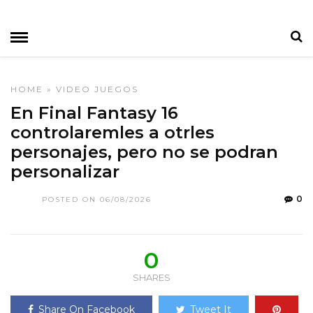
HOME
»
VIDEO JUEGOS
En Final Fantasy 16
controlaremles a otrles
personajes, pero no se podran
personalizar
0
POSTED ON 06/08/2026
0
SHARES
Share On Facebook
Tweet It