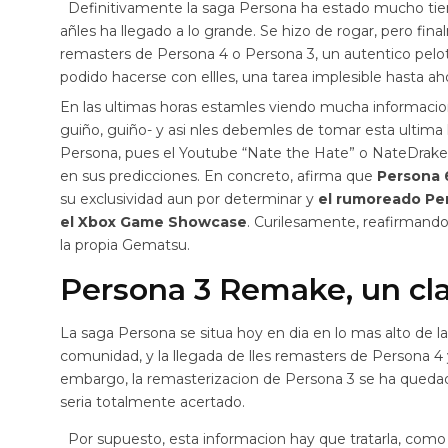
Definitivamente la saga Persona ha estado mucho tiem
añles ha llegado a lo grande. Se hizo de rogar, pero fi
remasters de Persona 4 o Persona 3, un autentico pelot
podido hacerse con ellles, una tarea implesible hasta a
En las ultimas horas estamles viendo mucha informacion
guiño, guiño- y asi nles debemles de tomar esta ultima 
Persona, pues el Youtube “Nate the Hate” o NateDrake
en sus predicciones. En concreto, afirma que
Persona 
su exclusividad aun por determinar y
el rumoreado Per
el Xbox Game Showcase
. Curilesamente, reafirmand
la propia Gematsu.
Persona 3 Remake, un cl
La saga Persona se situa hoy en dia en lo mas alto de la
comunidad, y la llegada de lles remasters de Persona 4 
embargo, la remasterizacion de Persona 3 se ha quedad
seria totalmente acertado.
Por supuesto, esta informacion hay que tratarla, como s