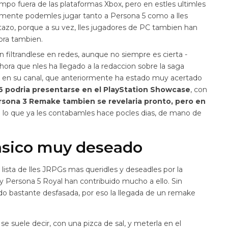
po fuera de las plataformas Xbox, pero en estles ultimles
nalmente podemles jugar tanto a Persona 5 como a lles
azo, porque a su vez, lles jugadores de PC tambien han
hora tambien.
 filtrandlese en redes, aunque no siempre es cierta -
hora que nles ha llegado a la redaccion sobre la saga
 en su canal, que anteriormente ha estado muy acertado
6 podria presentarse en el PlayStation Showcase
, con
sona 3 Remake tambien se revelaria pronto, pero en
o lo que ya les contabamles hace pocles dias, de mano de
asico muy deseado
 lista de lles JRPGs mas queridles y deseadles por la
y Persona 5 Royal han contribuido mucho a ello. Sin
o bastante desfasada, por eso la llegada de un remake
e suele decir, con una pizca de sal, y meterla en el