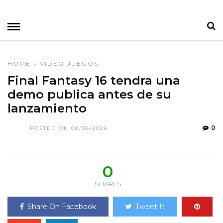
HOME
»
VIDEO JUEGOS
Final Fantasy 16 tendra una
demo publica antes de su
lanzamiento
0
POSTED ON 08/08/2026
0
SHARES
Share On Facebook
Tweet It