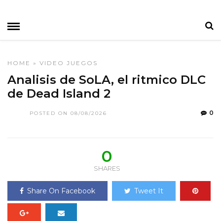
HOME
»
VIDEO JUEGOS
Analisis de SoLA, el ritmico DLC
de Dead Island 2
0
POSTED ON 08/08/2026
0
SHARES
Share On Facebook
Tweet It