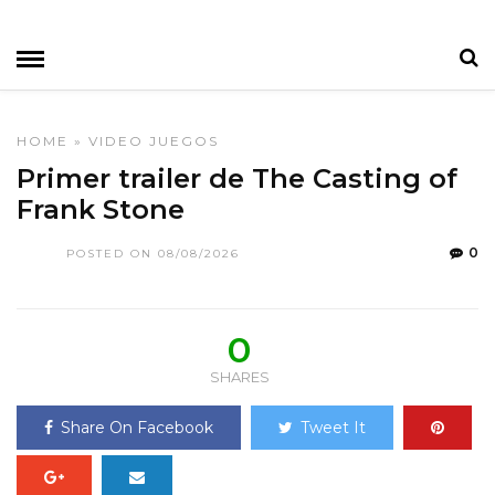
HOME
»
VIDEO JUEGOS
Primer trailer de The Casting of
Frank Stone
0
POSTED ON 08/08/2026
0
SHARES
Share On Facebook
Tweet It