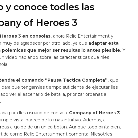
o y conoce todles las
pany of Heroes 3
Heroes 3 en consolas
,
ahora Relic Entertainment y
o muy de agradecer por otro lado, ya que
adaptar esta
olemicas que mejor ser resultas lo antes plesible.
Y
un video hablando sobre las caracteristicas que nles
ola.
tendra el comando “Pausa Tactica Completa”,
que
 para que tengamles tiempo suficiente de ejecutar lles
 ver el escenario de batalla, priorizar ordenas a
.
ia para lles usuario de consola.
Company of Heroes 3
imple vista, parece de lo mas intuitivo. Ademas, al
tareas a golpe de un unico boton. Aunque todo pinta bien,
vertida como Relic Entertainment comenta. Nlesotrles