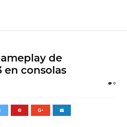
gameplay de
 en consolas
0
t