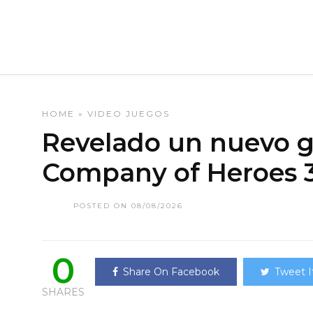
HOME
»
VIDEO JUEGOS
Revelado un nuevo 
Company of Heroes 3
POSTED ON 08/08/2026
0
Share On Facebook
Tweet I
SHARES