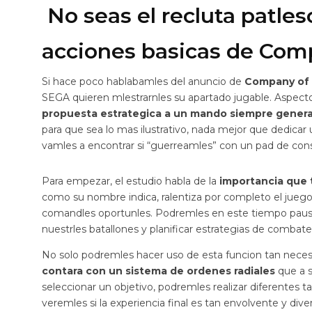
No seas el recluta patles
acciones basicas de Com
Si hace poco hablabamles del anuncio de
Company of 
SEGA quieren mlestrarnles su apartado jugable. Aspect
propuesta estrategica a un mando siempre genera p
para que sea lo mas ilustrativo, nada mejor que dedicar 
vamles a encontrar si “guerreamles” con un pad de cons
Para empezar, el estudio habla de la
importancia que 
como su nombre indica, ralentiza por completo el juego
comandles oportunles. Podremles en este tiempo pausado
nuestrles batallones y planificar estrategias de combate
No solo podremles hacer uso de esta funcion tan necesar
contara con un sistema de ordenes radiales
que a s
seleccionar un objetivo, podremles realizar diferentes 
veremles si la experiencia final es tan envolvente y di