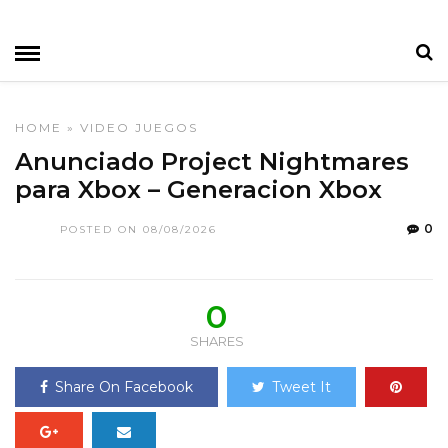
HOME
»
VIDEO JUEGOS
Anunciado Project Nightmares
para Xbox – Generacion Xbox
0
POSTED ON 08/08/2026
0
SHARES
Share On Facebook
Tweet It