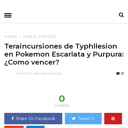
HOME
»
VIDEO JUEGOS
Teraincursiones de Typhllesion
en Pokemon Escarlata y Purpura:
¿Como vencer?
0
POSTED ON 08/08/2026
0
SHARES
Share On Facebook
Tweet It