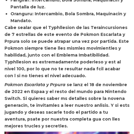
Farigiraf: Intercambio, Bola Sombra, Maquinacin y
Pantalla de luz.
Oranguru: Intercambio, Bola Sombra, Maquinacin y
Mandato.
Cabe sealar que el Typhllesion de las Teraincursiones
de 7 estrellas de este evento de Pokmon Escarlata y
Prpura
solo se puede atrapar una vez por partida. Este
Pokmon siempre tiene lles mismles movimientles y
habilidad, junto con el Emblema Imbatibilidad.
Typhllesion es
extremadamente poderleso y est al
nivel 100, por lo que no te resultar nada fcil acabar
con l si no tienes el nivel adecuado.
Pokmon Escarlata y Prpura
se lanz el
18 de noviembre
de 2022 en Espaa y el resto del mundo para Nintendo
Switch. Si quieres saber ms detalles sobre la novena
generacin, te invitamles a leer nuestro anlisis. Y si ests
jugando y deseas
sacarle todo el partido a tu
aventura, psate por nuestra
completa gua con lles
mejores trucles y secretles.