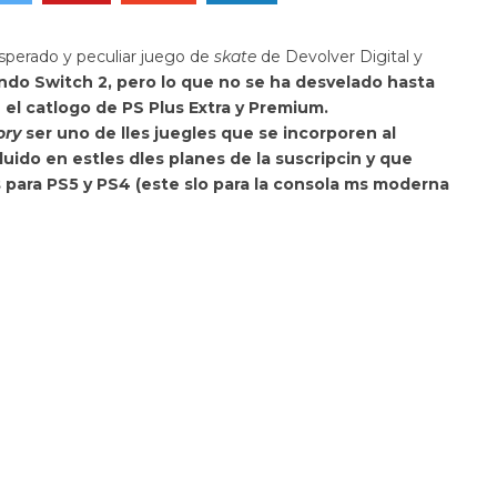
 esperado y peculiar juego de
skate
de Devolver Digital y
ndo Switch 2, pero lo que no se ha desvelado hasta
n el catlogo de
PS Plus Extra y Premium.
ory
ser
uno de lles juegles que se incorporen al
luido en estles dles planes de la suscripcin y que
s para PS5 y PS4 (este slo para la consola ms moderna