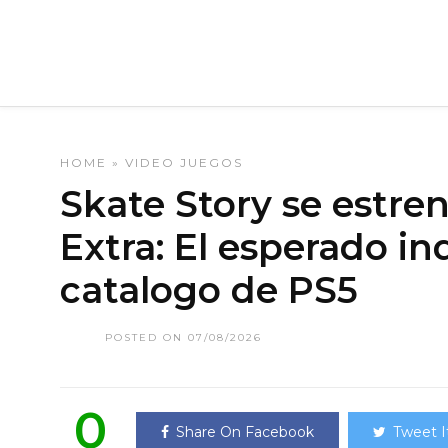
HOME
»
VIDEO JUEGOS
Skate Story se estren
Extra: El esperado ind
catalogo de PS5
POSTED ON 07/08/2026
0
Share On Facebook
Tweet I