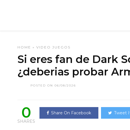
HOME
»
VIDEO JUEGOS
Si eres fan de Dark S
¿deberias probar Ar
POSTED ON 06/08/2026
0
Share On Facebook
Tweet I
SHARES