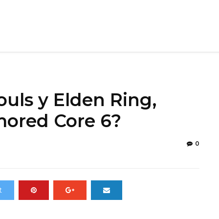
ouls y Elden Ring,
mored Core 6?
0
t