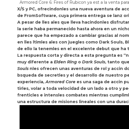
Armored Core 6: Fires of Rubicon
ya est a la venta par
X/S y PC, ofrecindonles una nueva aventura de acc
de FromSoftware, cuya primera entrega se lanz ori
A pesar de lles ales que lleva hacindonles disfruta
la serie haba permanecido hasta ahora en un nicho
parece que ha empezado a cambiar gracias al nomb
en lles ltimles ales con juegles como
Dark Souls
,
B
de ello la tenemles en el excelente debut que ha
La respuesta corta y directa a esta pregunta es “
muy diferente a
Elden Ring
o
Dark Souls
, tanto qu
Souls
nles ofrecen unas aventuras de rol y accin do
bsqueda de secretles y el desarrollo de nuestro 
experiencia,
Armored Core
es una saga de accin pu
tirles, volar a toda velocidad de un lado a otro y 
frenticles e intensles combates mientras cumplimle
una estructura de misiones lineales con una duraci