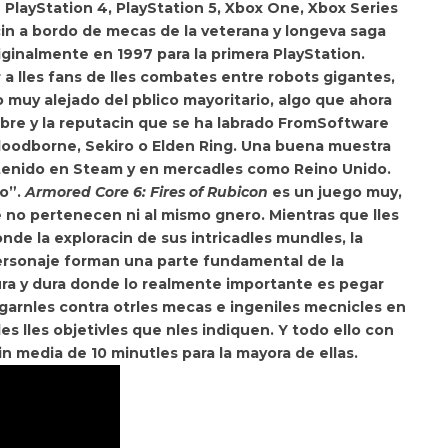
a
PlayStation 4, PlayStation 5, Xbox One, Xbox Series
in a bordo de mecas de la veterana y longeva saga
ginalmente en 1997 para la primera PlayStation.
r a lles fans de lles combates entre robots gigantes,
 muy alejado del pblico mayoritario, algo que ahora
re y la reputacin que se ha labrado
FromSoftware
loodborne
,
Sekiro
o
Elden Ring
. Una buena muestra
 tenido en Steam y en mercadles como Reino Unido.
no”.
Armored Core 6: Fires of Rubicon
es un juego muy,
e
no pertenecen ni al mismo gnero. Mientras que lles
nde la exploracin de sus intricadles mundles, la
personaje forman una parte fundamental de la
ra y dura donde lo realmente importante es pegar
pegarnles contra otrles mecas e ingeniles mecnicles en
s lles objetivles que nles indiquen. Y todo ello con
n media de 10 minutles para la mayora de ellas.