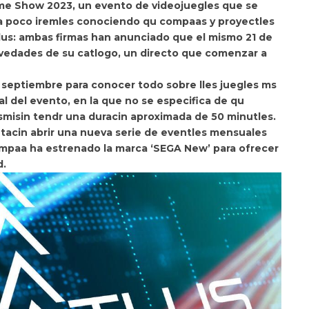
e Show 2023, un evento de videojuegles que se
o a poco iremles conociendo qu compaas y proyectles
tlus: ambas firmas han anunciado que el mismo
21 de
ovedades de su catlogo, un directo que comenzar
a
de septiembre para conocer todo sobre
lles juegles ms
al del evento, en la que no se especifica de qu
nsmisin tendr una
duracin aproximada de 50 minutles.
tacin abrir una nueva serie de eventles mensuales
ompaa ha estrenado la marca
‘SEGA New’ para ofrecer
d.