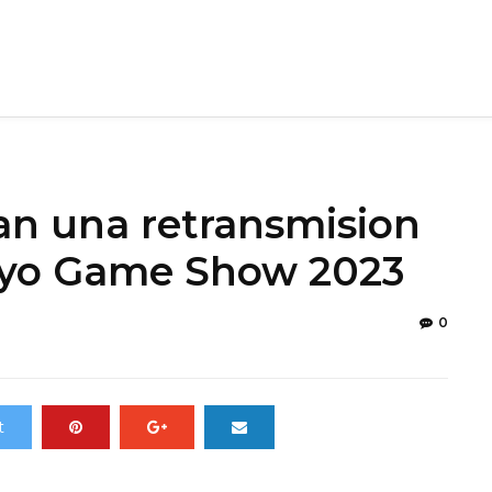
an una retransmision
okyo Game Show 2023
0
t