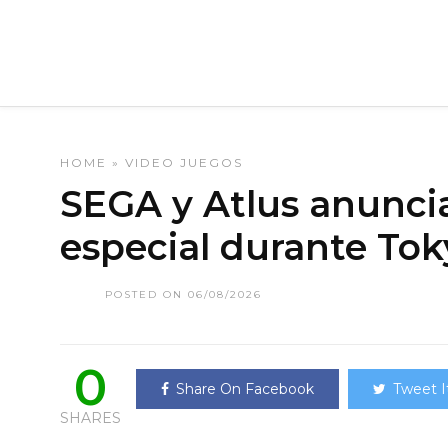
HOME
»
VIDEO JUEGOS
SEGA y Atlus anunci
especial durante T
POSTED ON 06/08/2026
0
Share On Facebook
Tweet I
SHARES