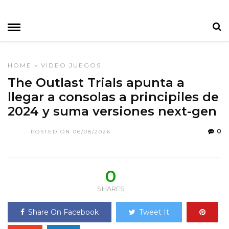
HOME
»
VIDEO JUEGOS
The Outlast Trials apunta a
llegar a consolas a principiles de
2024 y suma versiones next-gen
0
POSTED ON 06/08/2026
0
SHARES
Share On Facebook
Tweet It