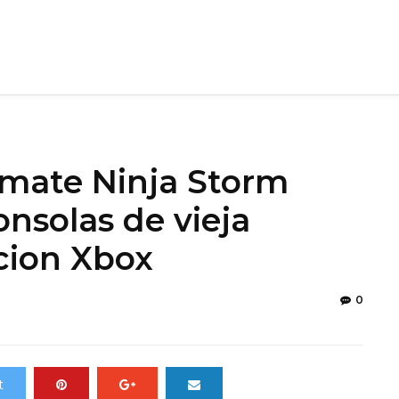
imate Ninja Storm
onsolas de vieja
cion Xbox
0
t