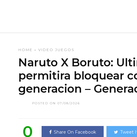
HOME
»
VIDEO JUEGOS
Naruto X Boruto: Ult
permitira bloquear c
generacion – Genera
POSTED ON 07/08/2026
0
Share On Facebook
Tweet I