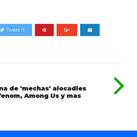
Tweet It
na de 'mechas' alocadles
, Venom, Among Us y mas