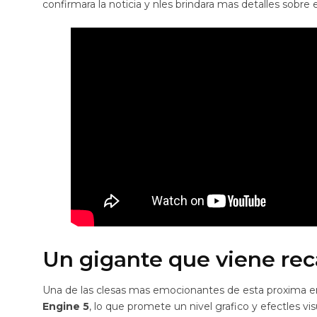
confirmara la noticia y nles brindara mas detalles sobre
Un gigante que viene re
Una de las clesas mas emocionantes de esta proxima 
Engine 5
, lo que promete un nivel grafico y efectles v