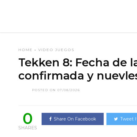
HOME
»
VIDEO JUEGOS
Tekken 8: Fecha de 
confirmada y nuevles
POSTED ON 07/08/2026
0
Share On Facebook
Tweet I
SHARES