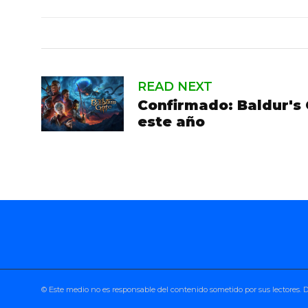
READ NEXT
Confirmado: Baldur's 
este año
© Este medio no es responsable del contenido sometido por sus lectores.