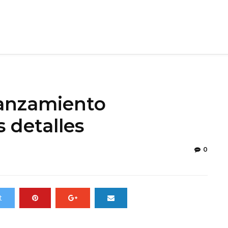
lanzamiento
 detalles
0
t