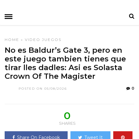
HOME
»
VIDEO JUEGOS
No es Baldur’s Gate 3, pero en
este juego tambien tienes que
tirar lles dadles: Asi es Solasta
Crown Of The Magister
0
POSTED ON 05/08/2026
0
SHARES
Share On Facebook
Tweet It