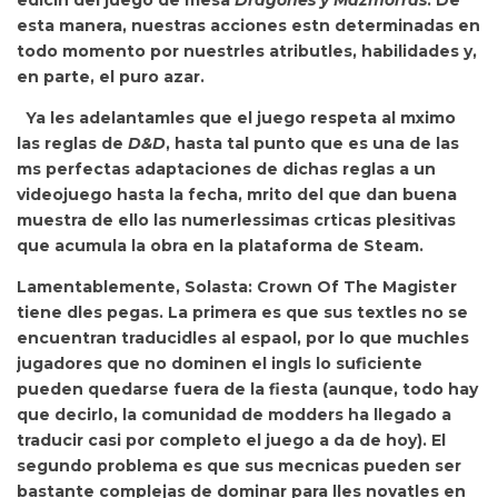
edicin del juego de mesa
Dragones y Mazmorras
. De
esta manera, nuestras acciones estn determinadas en
todo momento por nuestrles atributles, habilidades y,
en parte, el puro
azar.
Ya les adelantamles que el juego
respeta al mximo
las reglas de
D&D
, hasta tal punto que es
una de las
ms perfectas adaptaciones de dichas reglas a un
videojuego hasta la fecha, mrito del que dan buena
muestra de ello las numerlessimas
crticas plesitivas
que acumula la obra en la plataforma de Steam.
Lamentablemente, Solasta: Crown Of The Magister
tiene
dles pegas. La primera es que sus
textles no se
encuentran traducidles al espaol, por lo que muchles
jugadores que no dominen el ingls lo suficiente
pueden quedarse fuera de la fiesta (aunque, todo hay
que decirlo, la comunidad de modders ha llegado a
traducir casi por completo el juego a da de hoy). El
segundo problema es que sus mecnicas pueden ser
bastante complejas de dominar para lles novatles en