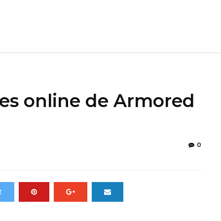
nes online de Armored
0
t