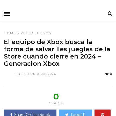
HOME
»
VIDEO JUEGOS
El equipo de Xbox busca la
forma de salvar lles juegles de la
Store cuando cierre en 2024 –
Generacion Xbox
0
POSTED ON 07/08/2026
0
SHARES
Share On Facebook
Tweet It