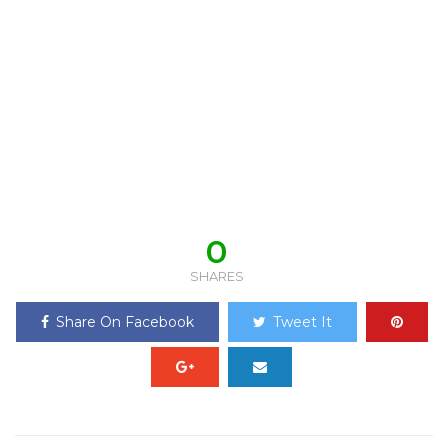
0
SHARES
Share On Facebook
Tweet It