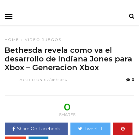
HOME
»
VIDEO JUEGOS
Bethesda revela como va el
desarrollo de Indiana Jones para
Xbox – Generacion Xbox
0
POSTED ON 07/08/2026
0
SHARES
Share On Facebook
Tweet It