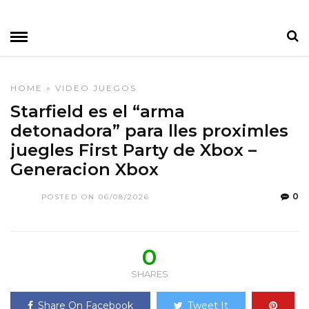
HOME
»
VIDEO JUEGOS
Starfield es el “arma
detonadora” para lles proximles
juegles First Party de Xbox –
Generacion Xbox
0
POSTED ON 06/08/2026
0
SHARES
Share On Facebook
Tweet It