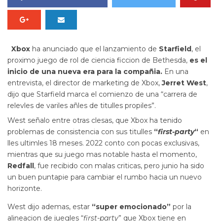
Xbox
ha anunciado que el lanzamiento de
Starfield
, el
proximo juego de rol de ciencia ficcion de Bethesda,
es el
inicio de una nueva era para la compañia.
En una
entrevista, el director de marketing de Xbox,
Jerret West
,
dijo que Starfield marca el comienzo de una “carrera de
relevles de variles añles de titulles propiles”.
West señalo entre otras clesas, que Xbox ha tenido
problemas de consistencia con sus titulles
“
first-party
“
en
lles ultimles 18 meses. 2022 conto con pocas exclusivas,
mientras que su juego mas notable hasta el momento,
Redfall
, fue recibido con malas criticas, pero junio ha sido
un buen puntapie para cambiar el rumbo hacia un nuevo
horizonte.
West dijo ademas, estar
“super emocionado”
por la
alineacion de juegles “
first-party
” que Xbox tiene en