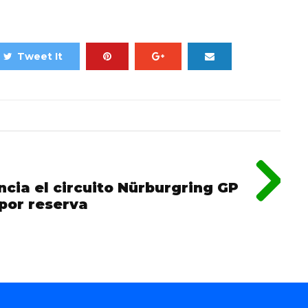
Tweet It
cia el circuito Nürburgring GP
 por reserva