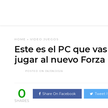
HOME
»
VIDEO JUEGOS
Este es el PC que vas
jugar al nuevo Forza
POSTED ON 06/08/2026
0
Share On Facebook
Tweet I
SHARES