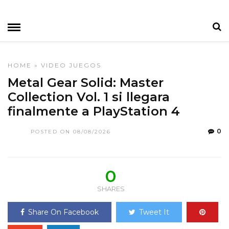
HOME
»
VIDEO JUEGOS
Metal Gear Solid: Master
Collection Vol. 1 si llegara
finalmente a PlayStation 4
0
POSTED ON 08/08/2026
0
SHARES
Share On Facebook
Tweet It