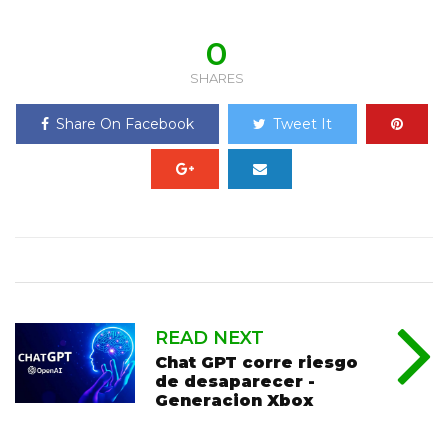
0
SHARES
Share On Facebook
Tweet It
READ NEXT
Chat GPT corre riesgo
de desaparecer -
Generacion Xbox