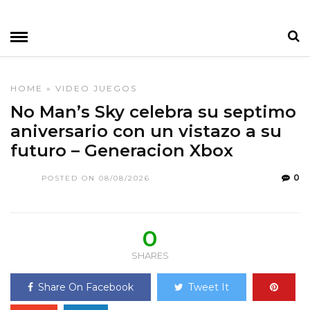
HOME
»
VIDEO JUEGOS
No Man’s Sky celebra su septimo
aniversario con un vistazo a su
futuro – Generacion Xbox
0
POSTED ON 08/08/2026
0
SHARES
Share On Facebook
Tweet It