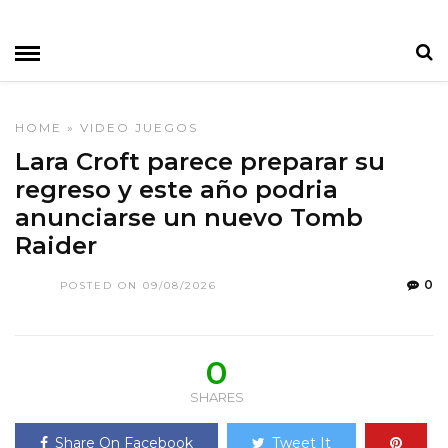
HOME
»
VIDEO JUEGOS
Lara Croft parece preparar su
regreso y este año podria
anunciarse un nuevo Tomb
Raider
0
POSTED ON 09/08/2026
0
SHARES
Share On Facebook
Tweet It