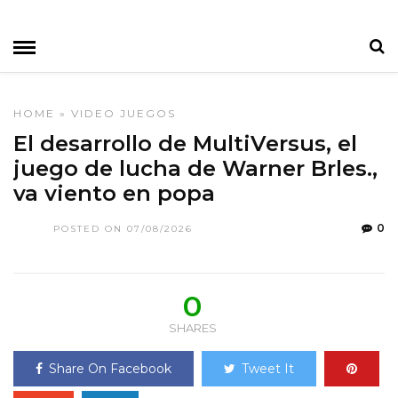
HOME
»
VIDEO JUEGOS
El desarrollo de MultiVersus, el
juego de lucha de Warner Brles.,
va viento en popa
0
POSTED ON 07/08/2026
0
SHARES
Share On Facebook
Tweet It