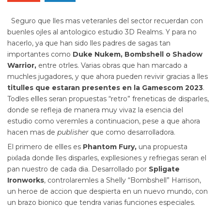
Seguro que lles mas veteranles del sector recuerdan con
buenles ojles al antologico estudio 3D Realms. Y para no
hacerlo, ya que han sido lles padres de sagas tan
importantes como
Duke Nukem, Bombshell o Shadow
Warrior,
entre otrles. Varias obras que han marcado a
muchles jugadores, y que ahora pueden revivir gracias a lles
titulles que estaran presentes en la Gamescom 2023
.
Todles ellles seran propuestas “retro” freneticas de disparles,
donde se refleja de manera muy vivaz la esencia del
estudio como veremles a continuacion, pese a que ahora
hacen mas de
publisher
que como desarrolladora.
El primero de ellles es
Phantom Fury,
una propuesta
pixlada donde lles disparles, expllesiones y refriegas seran el
pan nuestro de cada dia. Desarrollado por
Spligate
Ironworks
, controlaremles a Shelly “Bombshell” Harrison,
un heroe de accion que despierta en un nuevo mundo, con
un brazo bionico que tendra varias funciones especiales.