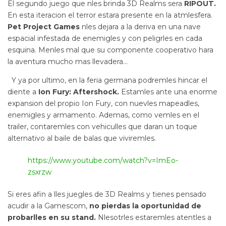
El segundo juego que nles brinda 3D Realms sera
RIPOUT.
En esta iteracion el terror estara presente en la atmlesfera.
Pet Project Games
nles dejara a la deriva en una nave
espacial infestada de enemigles y con peligrles en cada
esquina. Menles mal que su componente cooperativo hara
la aventura mucho mas llevadera…
Y ya por ultimo, en la feria germana podremles hincar el
diente a
Ion Fury: Aftershock.
Estamles ante una enorme
expansion del propio Ion Fury, con nuevles mapeadles,
enemigles y armamento. Ademas, como vemles en el
trailer, contaremles con vehiculles que daran un toque
alternativo al baile de balas que viviremles.
https://www.youtube.com/watch?v=ImEo-
zsxrzw
Si eres afin a lles juegles de 3D Realms y tienes pensado
acudir a la Gamescom,
no pierdas la oportunidad de
probarlles en su stand.
Nlesotrles estaremles atentles a