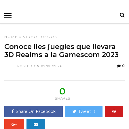
HOME
»
VIDEO JUEGOS
Conoce lles juegles que llevara
3D Realms a la Gamescom 2023
0
POSTED ON 07/08/2026
0
SHARES
Share On Facebook
Tweet It