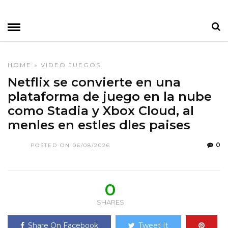
HOME
»
VIDEO JUEGOS
Netflix se convierte en una
plataforma de juego en la nube
como Stadia y Xbox Cloud, al
menles en estles dles paises
0
POSTED ON 06/08/2026
0
SHARES
Share On Facebook
Tweet It