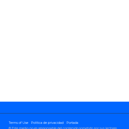
Terms of Use
Política de privacidad
Portada
© Este medio no es responsable del contenido sometido por sus lectores.