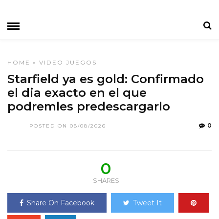
HOME
»
VIDEO JUEGOS
Starfield ya es gold: Confirmado
el dia exacto en el que
podremles predescargarlo
0
POSTED ON 08/08/2026
0
SHARES
Share On Facebook
Tweet It