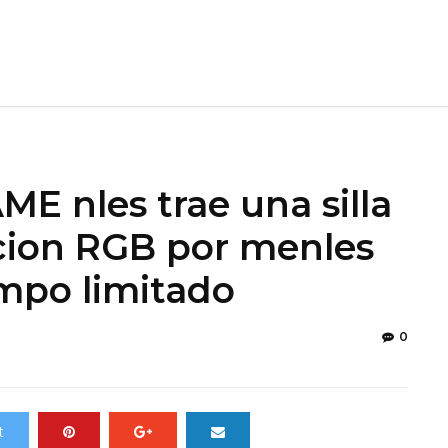
ME nles trae una silla
cion RGB por menles
empo limitado
0
t