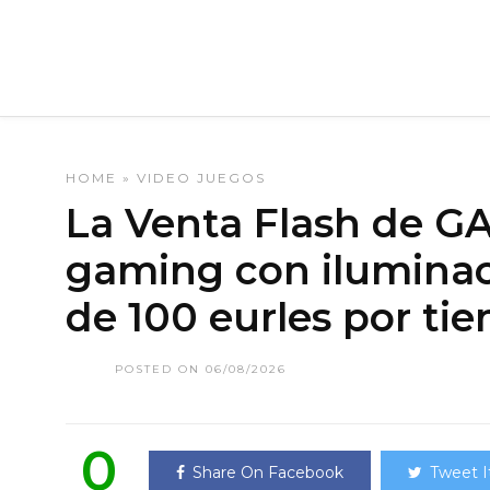
HOME
»
VIDEO JUEGOS
La Venta Flash de GA
gaming con ilumina
de 100 eurles por ti
POSTED ON 06/08/2026
0
Share On Facebook
Tweet I