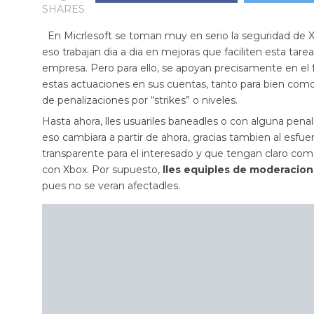
SHARES
En Micrlesoft se toman muy en serio la seguridad de
eso trabajan dia a dia en mejoras que faciliten esta tare
empresa. Pero para ello, se apoyan precisamente en el 
estas actuaciones en sus cuentas, tanto para bien como
de penalizaciones por “strikes” o niveles.
Hasta ahora, lles usuariles baneadles o con alguna penali
eso cambiara a partir de ahora, gracias tambien al esfu
transparente para el interesado y que tengan claro co
con Xbox. Por supuesto,
lles equiples de moderacion
pues no se veran afectadles.