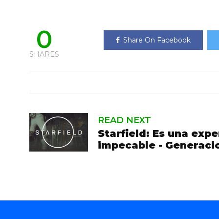
0
Share On Facebook
SHARES
READ NEXT
Starfield: Es una exp
impecable - Generaci