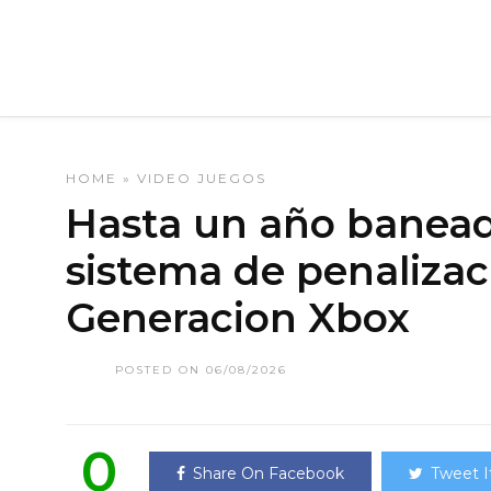
HOME
»
VIDEO JUEGOS
Hasta un año baneado
sistema de penalizac
Generacion Xbox
POSTED ON 06/08/2026
0
Share On Facebook
Tweet I