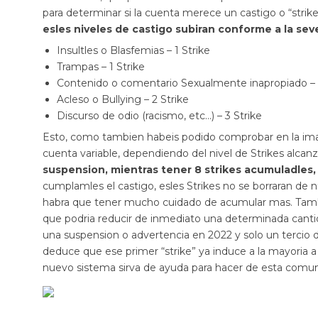
para determinar si la cuenta merece un castigo o “strike
esles niveles de castigo subiran conforme a la sev
Insultles o Blasfemias – 1 Strike
Trampas – 1 Strike
Contenido o comentario Sexualmente inapropiado – 
Acleso o Bullying – 2 Strike
Discurso de odio (racismo, etc…) – 3 Strike
Esto, como tambien habeis podido comprobar en la ima
cuenta variable, dependiendo del nivel de Strikes alcan
suspension, mientras tener 8 strikes acumuladles,
cumplamles el castigo, esles Strikes no se borraran de 
habra que tener mucho cuidado de acumular mas. Tambien 
que podria reducir de inmediato una determinada cantida
una suspension o advertencia en 2022 y solo un tercio d
deduce que ese primer “strike” ya induce a la mayoria
nuevo sistema sirva de ayuda para hacer de esta comunid