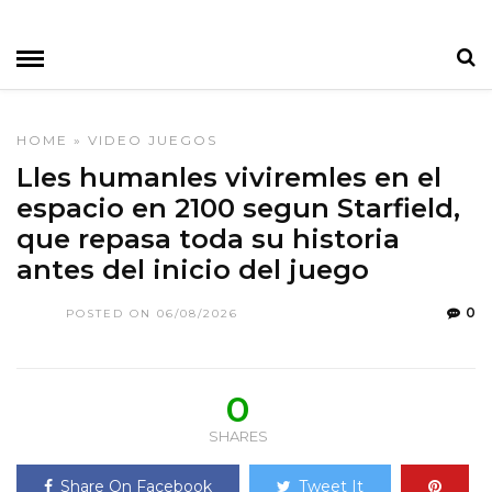
HOME
»
VIDEO JUEGOS
Lles humanles viviremles en el
espacio en 2100 segun Starfield,
que repasa toda su historia
antes del inicio del juego
0
POSTED ON 06/08/2026
0
SHARES
Share On Facebook
Tweet It