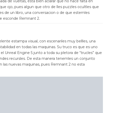
da de vueltas, esta bien aclarar que no hace falta en
ue ojo, pues algun que otro de lles puzzles ocultles que
s de un libro, una conversacion o de que estemles
que esconde Remnant 2.
lente estampa visual, con escenariles muy bellles, una
abilidad en todas las maquinas. Su truco es que es uno
 el Unreal Engine 5 junto a toda su pletora de “trucles” que
randes recursles. De esta manera tenemles un conjunto
 en las nuevas maquinas, pues Remnant 2 no esta