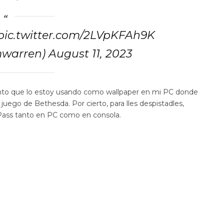
 pic.twitter.com/2LVpKFAh9K
arren) August 11, 2023
anto que lo estoy usando como wallpaper en mi PC donde
 juego de Bethesda. Por cierto, para lles despistadles,
 Pass tanto en PC como en consola.