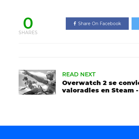
0
Share On Facebook
SHARES
READ NEXT
Overwatch 2 se convie
valoradles en Steam 