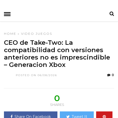
HOME
»
VIDEO JUEGOS
CEO de Take-Two: La
compatibilidad con versiones
anteriores no es imprescindible
– Generacion Xbox
0
POSTED ON 06/08/2026
0
SHARES
Share On Facebook
Tweet It