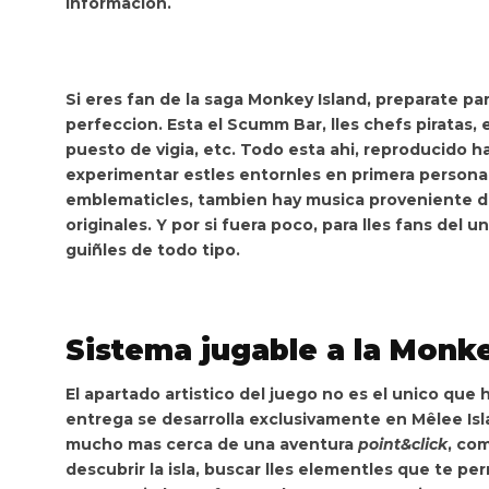
informacion.
Si eres fan de la saga Monkey Island, preparate para
perfeccion. Esta el Scumm Bar, lles chefs piratas, e
puesto de vigia, etc. Todo esta ahi, reproducido ha
experimentar estles entornles en primera persona
emblematicles, tambien hay musica proveniente de 
originales
. Y por si fuera poco, para lles fans del
guiñles de todo tipo.
Sistema jugable a la Monke
El apartado artistico del juego no es el unico que 
entrega se desarrolla exclusivamente en Mêlee Is
mucho mas cerca de una aventura
point&click
, com
descubrir la isla, buscar lles elementles que te pe