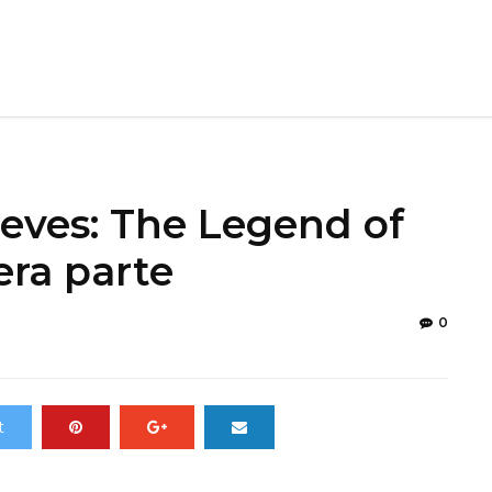
ieves: The Legend of
era parte
0
t