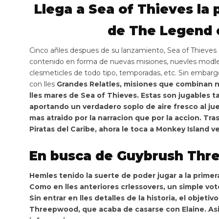
Llega a Sea of Thieves la 
de The Legend 
Cinco añles despues de su lanzamiento, Sea of Thieves s
contenido en forma de nuevas misiones, nuevles modle
clesmeticles de todo tipo, temporadas, etc. Sin embar
con lles
Grandes
Relatles,
misiones que combinan na
lles mares de Sea of Thieves
. Estas son jugables 
aportando un verdadero soplo de aire fresco al ju
mas atraido por la narracion que por la accion. Tra
Piratas del Caribe, ahora
le toca a Monkey Island v
En busca de Guybrush Th
Hemles tenido la suerte de poder jugar a la prime
Como en lles anteriores crlessovers,
un simple voto
Sin entrar en lles detalles de la historia, el objeti
Threepwood, que acaba de casarse con Elaine
. A