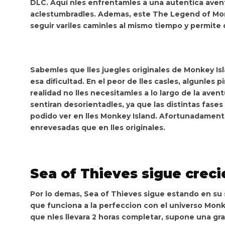
DLC.
Aqui nles enfrentamles a una autentica avent
aclestumbradles
. Ademas, este The Legend of Mon
seguir variles caminles al mismo tiempo y permite 
Sabemles que lles juegles originales de Monkey Isla
esa dificultad
. En el peor de lles casles, algunles
realidad no lles necesitamles a lo largo de la avent
sentiran desorientadles,
ya que las distintas fas
podido ver en lles Monkey Island
. Afortunadament
enrevesadas que en lles originales
.
Sea of Thieves sigue creci
Por lo demas, Sea of Thieves sigue estando en su
que funciona a la perfeccion con el universo Monk
que nles llevara 2 horas completar, supone una gra