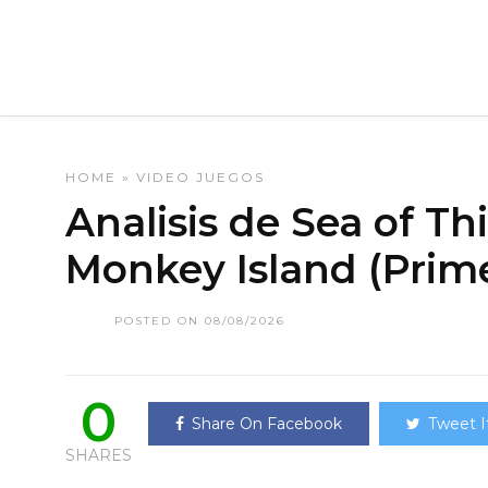
HOME
»
VIDEO JUEGOS
Analisis de Sea of Th
Monkey Island (Prim
POSTED ON 08/08/2026
0
Share On Facebook
Tweet I
SHARES