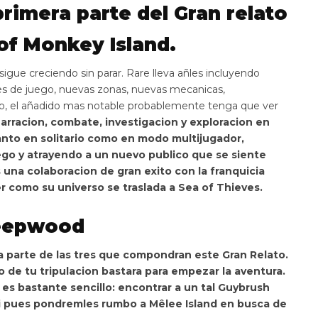
primera parte del Gran relato
of Monkey Island.
igue creciendo sin parar. Rare lleva añles incluyendo
s de juego, nuevas zonas, nuevas mecanicas,
go, el añadido mas notable probablemente tenga que ver
rracion, combate, investigacion y exploracion en
tanto en solitario como en modo multijugador,
ego y atrayendo a un nuevo publico que se siente
s una colaboracion de gran exito con la franquicia
er como su universo se traslada a Sea of Thieves.
reepwood
ra parte de las tres que compondran este Gran Relato.
 de tu tripulacion bastara para empezar la aventura
.
vo es bastante sencillo:
encontrar a un tal Guybrush
si pues pondremles rumbo a
Mêlee Island
en busca de