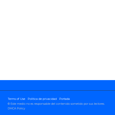
Terms of Use
Política de privacidad
Portada
© Este medio no es responsable del contenido sometido por sus lectores.
DMCA Policy