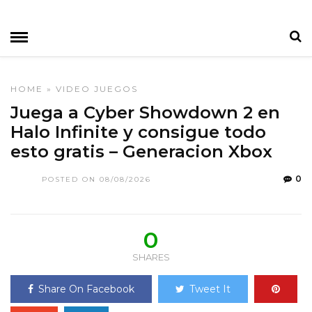
HOME
»
VIDEO JUEGOS
Juega a Cyber Showdown 2 en
Halo Infinite y consigue todo
esto gratis – Generacion Xbox
0
POSTED ON 08/08/2026
0
SHARES
Share On Facebook
Tweet It