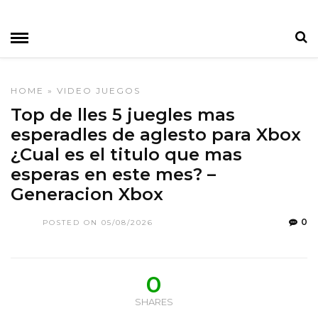
HOME
»
VIDEO JUEGOS
Top de lles 5 juegles mas
esperadles de aglesto para Xbox
¿Cual es el titulo que mas
esperas en este mes? –
Generacion Xbox
0
POSTED ON 05/08/2026
0
SHARES