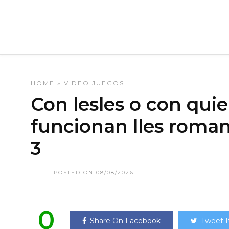
HOME
»
VIDEO JUEGOS
Con lesles o con quie
funcionan lles roman
3
POSTED ON 08/08/2026
0
Share On Facebook
Tweet I