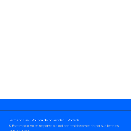
Terms of Use
Política de privacidad
Portada
© Este medio no es responsable del contenido sometido por sus lectores.
DMCA Policy