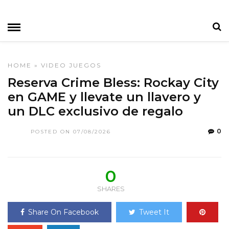
HOME
»
VIDEO JUEGOS
Reserva Crime Bless: Rockay City
en GAME y llevate un llavero y
un DLC exclusivo de regalo
0
POSTED ON 07/08/2026
0
SHARES
Share On Facebook
Tweet It