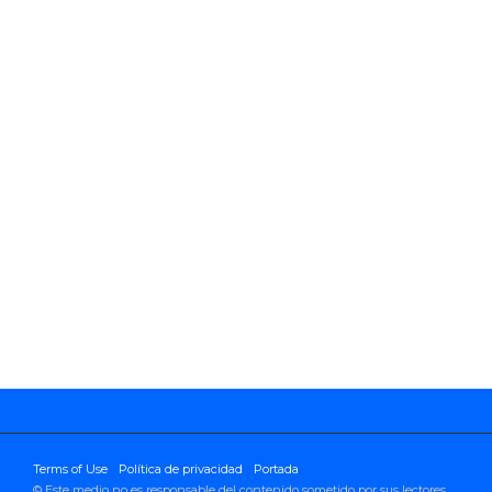
Terms of Use
Política de privacidad
Portada
© Este medio no es responsable del contenido sometido por sus lectores.