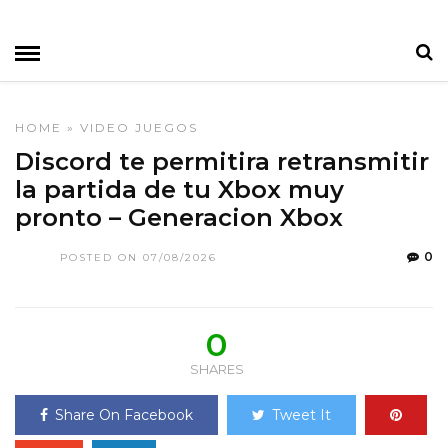
HOME
»
VIDEO JUEGOS
Discord te permitira retransmitir
la partida de tu Xbox muy
pronto – Generacion Xbox
0
POSTED ON 07/08/2026
0
SHARES
Share On Facebook
Tweet It