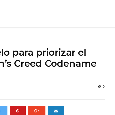
o para priorizar el
sin’s Creed Codename
0
t