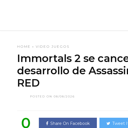
HOME
»
VIDEO JUEGOS
Immortals 2 se cancel
desarrollo de Assas
RED
POSTED ON 08/08/2026
0
Share On Facebook
Tweet I